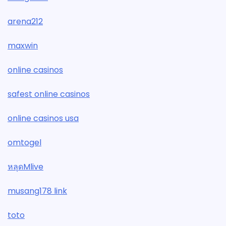
arena212
maxwin
online casinos
safest online casinos
online casinos usa
omtogel
หลุดMlive
musang178 link
toto