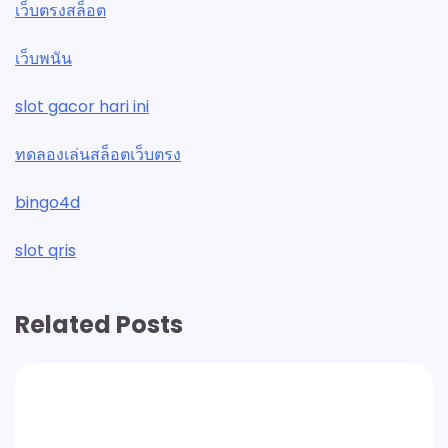
เว็บตรงสล็อต
เว็บพนัน
slot gacor hari ini
ทดลองเล่นสล็อตเว็บตรง
bingo4d
slot qris
Related Posts