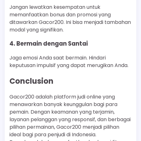
Jangan lewatkan kesempatan untuk
memanfaatkan bonus dan promosi yang
ditawarkan Gacor200. Ini bisa menjadi tambahan
modal yang signifikan.
4. Bermain dengan Santai
Jaga emosi Anda saat bermain. Hindari
keputusan impulsif yang dapat merugikan Anda.
Conclusion
Gacor200 adalah platform judi online yang
menawarkan banyak keunggulan bagi para
pemain. Dengan keamanan yang terjamin,
layanan pelanggan yang responsif, dan berbagai
pilihan permainan, Gacor200 menjadi pilihan
ideal bagi para penjudi di Indonesia.