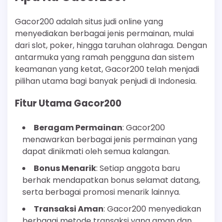
Gacor200 adalah situs judi online yang
menyediakan berbagai jenis permainan, mulai
dari slot, poker, hingga taruhan olahraga. Dengan
antarmuka yang ramah pengguna dan sistem
keamanan yang ketat, Gacor200 telah menjadi
pilihan utama bagi banyak penjudi di Indonesia.
Fitur Utama Gacor200
Beragam Permainan
: Gacor200
menawarkan berbagai jenis permainan yang
dapat dinikmati oleh semua kalangan.
Bonus Menarik
: Setiap anggota baru
berhak mendapatkan bonus selamat datang,
serta berbagai promosi menarik lainnya.
Transaksi Aman
: Gacor200 menyediakan
berbagai metode transaksi yang aman dan