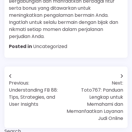
Bergabunglah dan manfaatkan berbagai fitur
serta bonus yang ditawarkan untuk
meningkatkan pengalaman bermain Anda.
Ingatlah untuk selalu bermain dengan bijak dan
nikmati setiap momen dalam perjalanan
perjudian Anda.
Posted in
Uncategorized
Post
Previous:
Next:
navigation
Understanding FB 88:
Toto767: Panduan
Tips, Strategies, and
Lengkap untuk
User Insights
Memahami dan
Memanfaatkan Layanan
Judi Online
Search