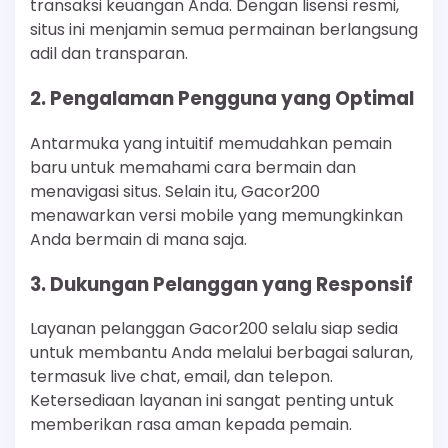
transaksi keuangan Anda. Dengan lisensi resmi,
situs ini menjamin semua permainan berlangsung
adil dan transparan.
2. Pengalaman Pengguna yang Optimal
Antarmuka yang intuitif memudahkan pemain
baru untuk memahami cara bermain dan
menavigasi situs. Selain itu, Gacor200
menawarkan versi mobile yang memungkinkan
Anda bermain di mana saja.
3. Dukungan Pelanggan yang Responsif
Layanan pelanggan Gacor200 selalu siap sedia
untuk membantu Anda melalui berbagai saluran,
termasuk live chat, email, dan telepon.
Ketersediaan layanan ini sangat penting untuk
memberikan rasa aman kepada pemain.