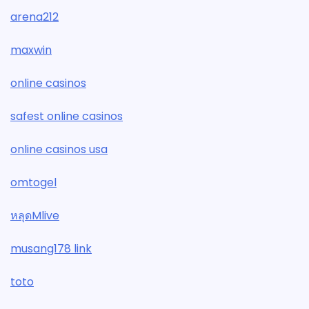
arena212
maxwin
online casinos
safest online casinos
online casinos usa
omtogel
หลุดMlive
musang178 link
toto