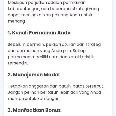
Meskipun perjudian adalah permainan
keberuntungan, ada beberapa strategi yang
dapat meningkatkan peluang Anda untuk
menang.
1. Kenali Permainan Anda
Sebelum bermain, pelajari aturan dan strategi
dari permainan yang Anda pilih. Setiap
permainan memiliki cara dan karakteristik
tersendiri.
2. Manajemen Modal
Tetapkan anggaran dan patuhi batas tersebut.
Jangan pernah bertaruh lebih dari yang Anda
mampu untuk kehilangan.
3. Manfaatkan Bonus