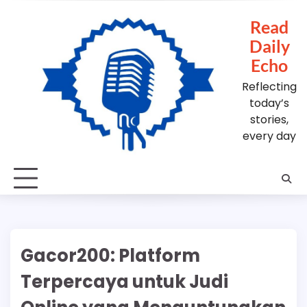
Skip
to
Read
content
Daily
Echo
Reflecting
today’s
stories,
every day
Gacor200: Platform
Terpercaya untuk Judi