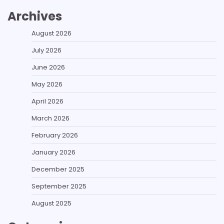
Archives
August 2026
July 2026
June 2026
May 2026
April 2026
March 2026
February 2026
January 2026
December 2025
September 2025
August 2025