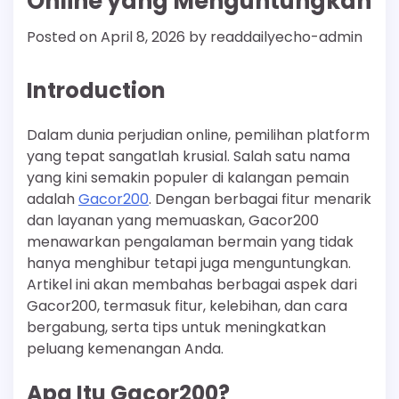
Online yang Menguntungkan
Posted on
April 8, 2026
by
readdailyecho-admin
Introduction
Dalam dunia perjudian online, pemilihan platform
yang tepat sangatlah krusial. Salah satu nama
yang kini semakin populer di kalangan pemain
adalah
Gacor200
. Dengan berbagai fitur menarik
dan layanan yang memuaskan, Gacor200
menawarkan pengalaman bermain yang tidak
hanya menghibur tetapi juga menguntungkan.
Artikel ini akan membahas berbagai aspek dari
Gacor200, termasuk fitur, kelebihan, dan cara
bergabung, serta tips untuk meningkatkan
peluang kemenangan Anda.
Apa Itu Gacor200?